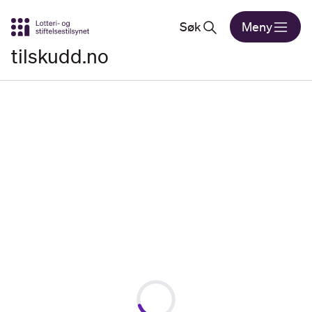
Gå til hovedinnhold
Søk
Meny
tilskudd.no
Loading...