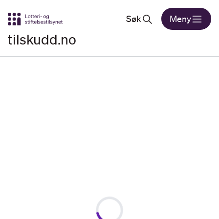
Gå til hovedinnhold
Søk
Meny
tilskudd.no
Loading...