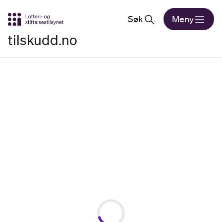
Gå til hovedinnhold
Søk
Meny
tilskudd.no
Loading...