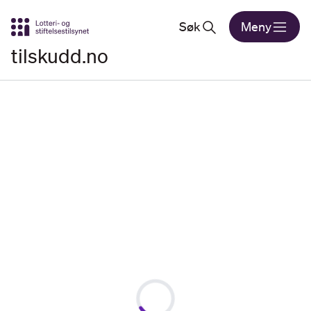
Gå til hovedinnhold
Søk
Meny
tilskudd.no
Loading...