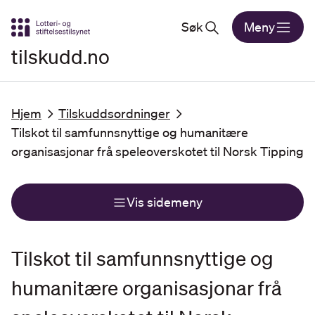
Gå til hovedinnhold
Søk
Meny
tilskudd.no
Hjem
Tilskuddsordninger
Tilskot til samfunnsnyttige og humanitære
organisasjonar frå speleoverskotet til Norsk Tipping
Vis sidemeny
Tilskot til samfunnsnyttige og
humanitære organisasjonar frå