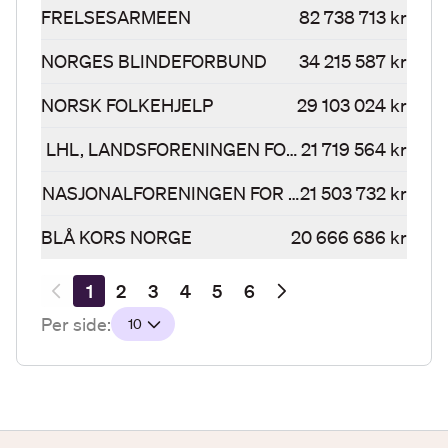
FRELSESARMEEN
82 738 713 kr
NORGES BLINDEFORBUND
34 215 587 kr
NORSK FOLKEHJELP
29 103 024 kr
LHL, LANDSFORENINGEN FOR HJERTE, LUNGE 
21 719 564 kr
NASJONALFORENINGEN FOR FOLKEHELSEN
21 503 732 kr
BLÅ KORS NORGE
20 666 686 kr
Resultatsider
1
2
3
4
5
6
Per side:
10