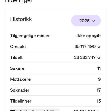
Tildelinger
Historikk
2026
Tilgjengelige midler
Ikke oppgitt
Omsøkt
35 117 490 kr
Tildelt
23 232 747 kr
Søkere
11
Mottakere
9
Søknader
17
Tildelinger
15