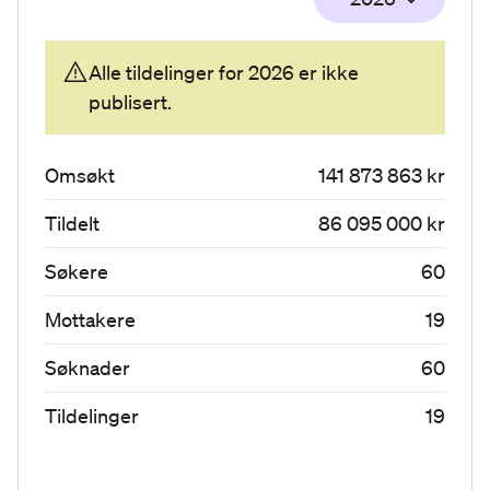
Alle tildelinger for
2026
er ikke
publisert.
Omsøkt
141 873 863 kr
Tildelt
86 095 000 kr
Søkere
60
Mottakere
19
Søknader
60
Tildelinger
19