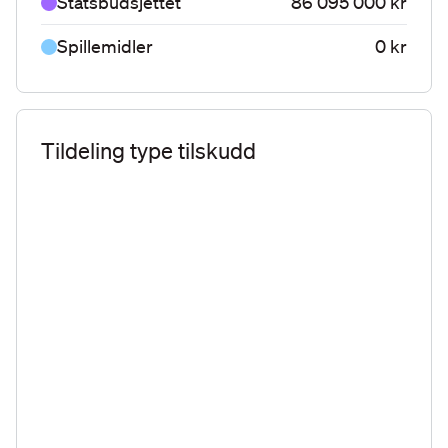
Statsbudsjettet
86 095 000 kr
Spillemidler
0 kr
Tildeling type tilskudd