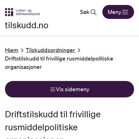
Gå til hovedinnhold
Søk
Meny
tilskudd.no
Hjem
Tilskuddsordninger
Driftstilskudd til frivillige rusmiddelpolitiske
organisasjoner
Vis sidemeny
Driftstilskudd til frivillige
rusmiddelpolitiske